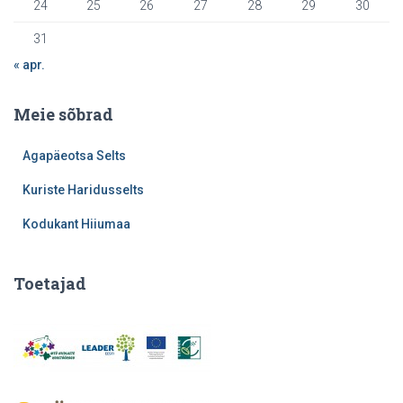
24
25
26
27
28
29
30
31
« apr.
Meie sõbrad
Agapäeotsa Selts
Kuriste Haridusselts
Kodukant Hiiumaa
Toetajad