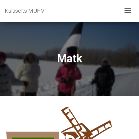
Külaselts MUHV
T
O
G
G
L
E
N
Matk
A
V
I
G
A
T
I
O
N