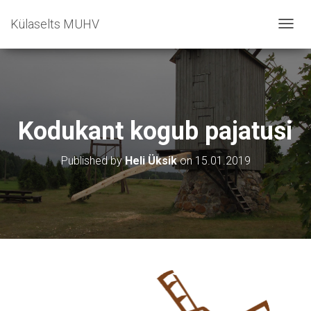
Külaselts MUHV
T
O
G
G
L
E
N
Kodukant kogub pajatusi
A
V
I
Published by
Heli Üksik
on
15.01.2019
G
A
T
I
O
N