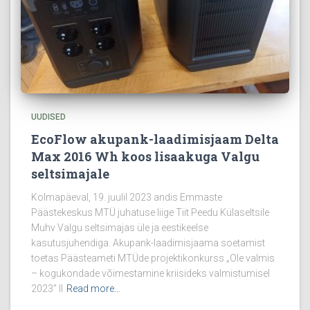
UUDISED
EcoFlow akupank-laadimisjaam Delta
Max 2016 Wh koos lisaakuga Valgu
seltsimajale
Kolmapäeval, 19. juulil 2023 andis Emmaste
Päästekeskus MTÜ juhatuse liige Tiit Peedu Külaseltsile
Muhv Valgu seltsimajas üle ja eestikeelse
kasutusjuhendiga. Akupank-laadimisjaama soetamist
toetas Päästeameti MTÜde projektikonkurss „Ole valmis
– kogukondade võimestamine kriisideks valmistumisel
2023” II
Read more…