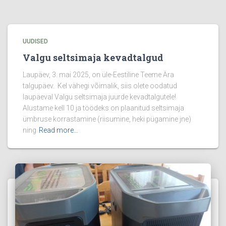
UUDISED
Valgu seltsimaja kevadtalgud
Laupäev, 3. mai 2025, on üle-Eestiline Teeme Ära
talgupäev. Kel vähegi võimalik, siis olete oodatud
laupäeval Valgu seltsimaja juurde kevadtalgutele!
Alustame kell 10 ja töödeks on plaanitud seltsimaja
ümbruse korrastamine (riisumine, heki pügamine jne)
ning
Read more…