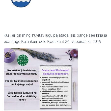
Kui Teil on mingi huvitav lugu pajatada, siis pange see kirja ja
edastage Külaliikumisele Kodukant 24. veebruariks 2019