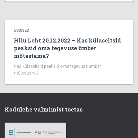
UUDISED
Hiiu Leht 20.12.2022 – Kas külaseltsid
peaksid oma tegevuse ümber
mõtestama?
Kas külaseltsid peaksid oma tegevuse ümber
mõtestama?
Kodulehe valmimist toetas