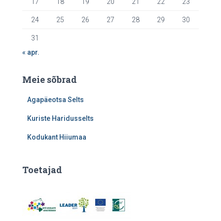
17
18
19
20
21
22
23
24
25
26
27
28
29
30
31
« apr.
Meie sõbrad
Agapäeotsa Selts
Kuriste Haridusselts
Kodukant Hiiumaa
Toetajad