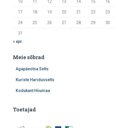
10
11
12
13
14
15
16
17
18
19
20
21
22
23
24
25
26
27
28
29
30
31
« apr.
Meie sõbrad
Agapäeotsa Selts
Kuriste Haridusselts
Kodukant Hiiumaa
Toetajad