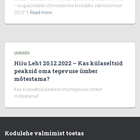
– kogukondade võimestamine kriisideks valmistumisel
2023” II
Read more…
UUDISED
Hiiu Leht 20.12.2022 – Kas külaseltsid
peaksid oma tegevuse ümber
mõtestama?
Kas külaseltsid peaksid oma tegevuse ümber
mõtestama?
Kodulehe valmimist toetas