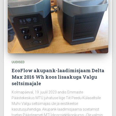
UUDISED
EcoFlow akupank-laadimisjaam Delta
Max 2016 Wh koos lisaakuga Valgu
seltsimajale
Kolmapäeval, 19. juulil 2023 andis Emmaste
Päästekeskus MTÜ juhatuse liige Tiit Peedu Külaseltsile
Muhv Valgu seltsimajas üle ja eestikeelse
kasutusjuhendiga. Akupank-laadimisjaama soetamist
toetas Päästeameti MTÜde projektikonkurss „Ole valmis