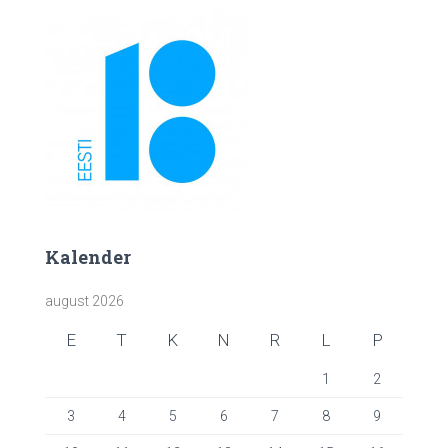
Kalender
august 2026
E
T
K
N
R
L
P
1
2
3
4
5
6
7
8
9