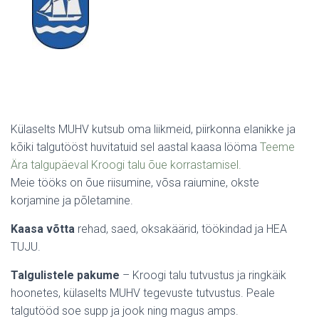
Külaselts MUHV kutsub oma liikmeid, piirkonna elanikke ja
kõiki talgutööst huvitatuid sel aastal kaasa lööma
Teeme
Ära talgupäeval Kroogi talu õue korrastamisel.
Meie tööks on õue riisumine, võsa raiumine, okste
korjamine ja põletamine.
Kaasa võtta
rehad, saed, oksakäärid, töökindad ja HEA
TUJU.
Talgulistele pakume
– Kroogi talu tutvustus ja ringkäik
hoonetes, külaselts MUHV tegevuste tutvustus. Peale
talgutööd soe supp ja jook ning magus amps.