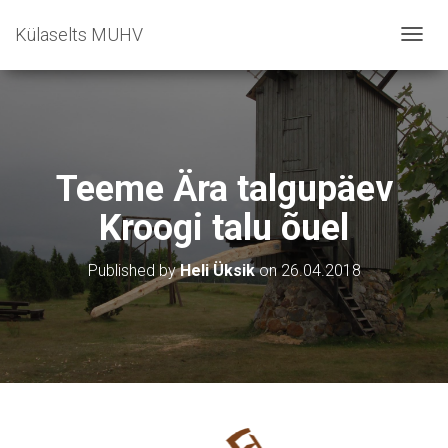
Külaselts MUHV
T
O
G
G
L
E
N
Teeme Ära talgupäev
A
V
Kroogi talu õuel
I
G
A
Published by
Heli Üksik
on
26.04.2018
T
I
O
N