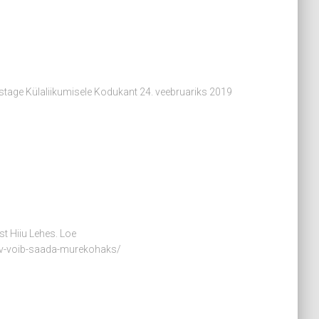
edastage Külaliikumisele Kodukant 24. veebruariks 2019
st Hiiu Lehes. Loe
jarv-voib-saada-murekohaks/