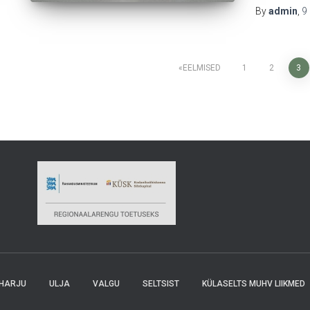
By
admin
,
9
Navigeerimine
EELMISED
1
2
3
HARJU
ULJA
VALGU
SELTSIST
KÜLASELTS MUHV LIIKMED