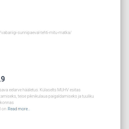
2/vabariigi-sunnipaeval-tehti-mitu-matka/
19
sava eelarve hääletus. Külaselts MUHV esitas
tamiseks, teise piknikulaua paigaldamiseks ja tuuliku
skkonnas
l on
Read more…