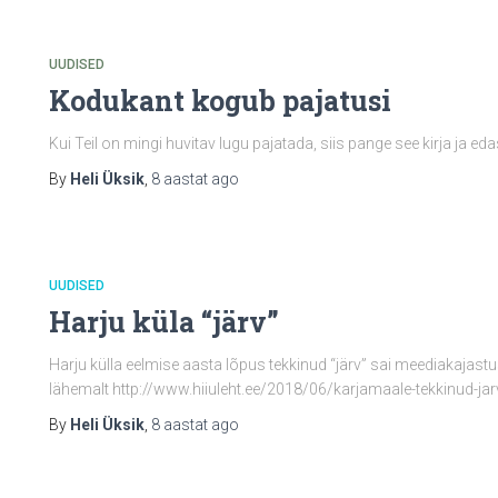
UUDISED
Kodukant kogub pajatusi
Kui Teil on mingi huvitav lugu pajatada, siis pange see kirja ja 
By
Heli Üksik
,
8 aastat
ago
UUDISED
Harju küla “järv”
Harju külla eelmise aasta lõpus tekkinud “järv” sai meediakajastu
lähemalt http://www.hiiuleht.ee/2018/06/karjamaale-tekkinud-
By
Heli Üksik
,
8 aastat
ago