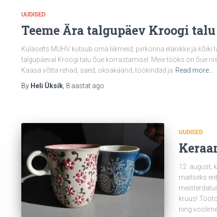
UUDISED
Teeme Ära talgupäev Kroogi talu
Külaselts MUHV kutsub oma liikmeid, piirkonna elanikke ja kõiki
talgupäeval Kroogi talu õue korrastamisel. Meie tööks on õue rii
Kaasa võtta rehad, saed, oksakäärid, töökindad ja
Read more…
By
Heli Üksik
,
8 aastat
ago
UUDISED
Keraa
12. august, 
maitseks eri
meisterdatud 
kruus! Tööto
ning voolime 