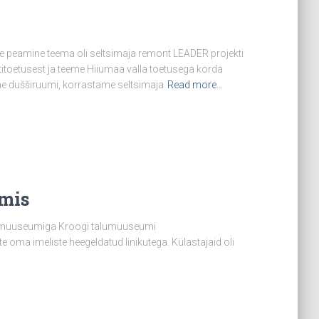
le peamine teema oli seltsimaja remont LEADER projekti
itoetusest ja teeme Hiiumaa valla toetusega korda
eme dušširuumi, korrastame seltsimaja
Read more…
mis
a muuseumiga Kroogi talumuuseumi
 oma imeliste heegeldatud linikutega. Külastajaid oli