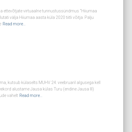
a ettevõtjate virtuaalne tunnustussündmus “Hiiumaa
ati välja Hiiumaa aasta küla 2020 tiitli võitja. Palju
e
Read more…
gima, kutsub külaselts MUHV 24. veebruaril algusega kell
Seekord alustame Jausa külas Turu (endine Jausa III)
ude vahelt
Read more…