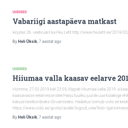
UUDISED
Vabariigi aastapäeva matkast
kirjutas 26. veebruaril ka Hiiu Leht http://www.hiiuleht.ee/2019/0
By
Heli Üksik
,
7 aastat
ago
UUDISED
Hiiumaa valla kaasav eelarve 20
Homme, 27.03.2019 kell 23.59, lõppeb Hiiumaa valla 2019. a kaa
kaasavasse eelarvesse idee Harju tuuliku juurde uue külakiige ehi
katuse teistkordseks tõrvamiseks. Hääletus toimub volis.ee ke
https://www.volis.ee/gvolis/avalik/logout_view?kid= Igal inimese
By
Heli Üksik
,
7 aastat
ago