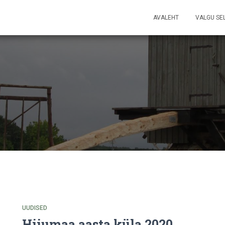
AVALEHT
VALGU SE
UUDISED
Hiiumaa aasta küla 2020