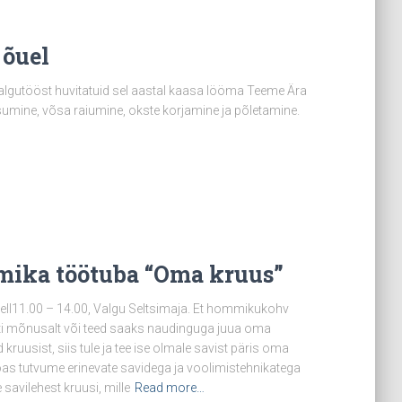
 õuel
 talgutööst huvitatuid sel aastal kaasa lööma Teeme Ära
sumine, võsa raiumine, okste korjamine ja põletamine.
mika töötuba “Oma kruus”
kell11.00 – 14.00, Valgu Seltsimaja. Et hommikukohv
ti mõnusalt või teed saaks naudinguga juua oma
kruusist, siis tule ja tee ise olmale savist päris oma
as tutvume erinevate savidega ja voolimistehnikatega
savilehest kruusi, mille
Read more…