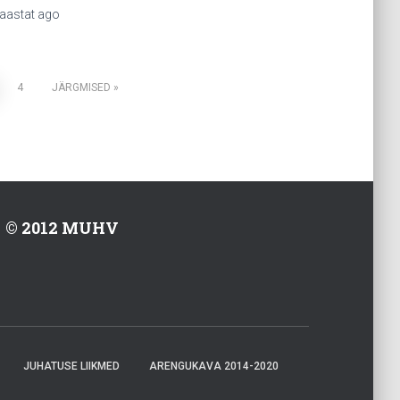
 aastat
ago
4
JÄRGMISED
© 2012 MUHV
JUHATUSE LIIKMED
ARENGUKAVA 2014-2020