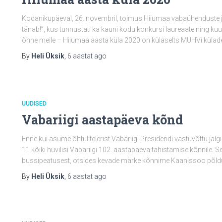
Kodanikupäeval, 26. novembril, toimus Hiiumaa vabaühenduste j
tänab!”, kus tunnustati ka kauni kodu konkursi laureaate ning kuulut
õnne meile – Hiiumaa aasta küla 2020 on külaselts MUHVi külad
By
Heli Üksik
,
6 aastat
ago
UUDISED
Vabariigi aastapäeva kõnd
Enne kui asume õhtul telerist Vabariigi Presidendi vastuvõttu jäl
11 kõiki huvilisi Vabariigi 102. aastapäeva tähistamise kõnnile. 
bussipeatusest, otsides kevade märke kõnnime Kaanissoo põld
By
Heli Üksik
,
6 aastat
ago