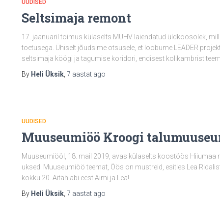
UUDISED
Seltsimaja remont
17. jaanuaril toimus külaselts MUHV laiendatud üldkoosolek, mil
toetusega. Ühiselt jõudsime otsusele, et loobume LEADER projekt
seltsimaja köögi ja tagumise koridori, endisest kolikambrist te
By
Heli Üksik
,
7 aastat
ago
UUDISED
Muuseumiöö Kroogi talumuuseu
Muuseumiööl, 18. mail 2019, avas külaselts koostöös Hiiuma
uksed. Muuseumiöö teemat, Öös on mustreid, esitles Lea Ridaliste
kokku 20. Aitäh abi eest Aimi ja Lea!
By
Heli Üksik
,
7 aastat
ago