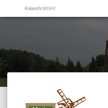
Külaselts MUHV